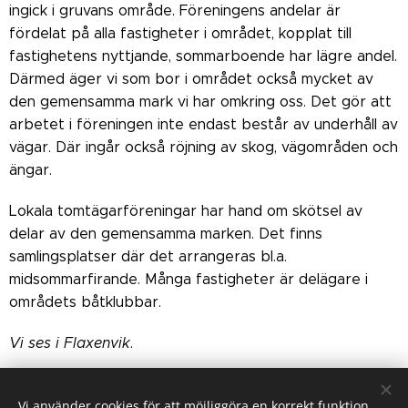
ingick i gruvans område. Föreningens andelar är
fördelat på alla fastigheter i området, kopplat till
fastighetens nyttjande, sommarboende har lägre andel.
Därmed äger vi som bor i området också mycket av
den gemensamma mark vi har omkring oss. Det gör att
arbetet i föreningen inte endast består av underhåll av
vägar. Där ingår också röjning av skog, vägområden och
ängar.
Lokala tomtägarföreningar har hand om skötsel av
delar av den gemensamma marken. Det finns
samlingsplatser där det arrangeras bl.a.
midsommarfirande. Många fastigheter är delägare i
områdets båtklubbar.
Vi ses i Flaxenvik
.
Läs även Anitas "återblick"
Vi använder cookies för att möjliggöra en korrekt funktion