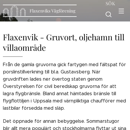
SÖK
Flaxenviks Vägförening
Flaxenvik - Gruvort, oljehamn till
villaområde
Från de gamla gruvorna gick fartygen med fältspat för
porslinstillverkning till bl.a. Gustavsberg. När
gruvdriften lades ner övertog staten genom
Överstyrelsen för civil beredskap gruvorna för att
lagra flygbränsle. Bland annat hämtades bränsle till
flygflottiljen i Uppsala med värnpliktiga chaufförer med
lastbilar försedda med släp.
Det öppnade för annan bebyggelse. Sommarstugor
blir allt mera populärt och stockholmarna flyttar ut sina