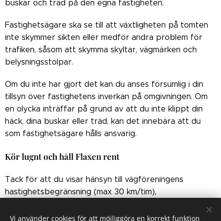
buskar och träd på den egna fastigheten.
Fastighetsägare ska se till att växtligheten på tomten
inte skymmer sikten eller medför andra problem för
trafiken, såsom att skymma skyltar, vägmärken och
belysningsstolpar.
Om du inte har gjort det kan du anses försumlig i din
tillsyn över fastighetens inverkan på omgivningen. Om
en olycka inträffar på grund av att du inte klippt din
häck, dina buskar eller träd, kan det innebära att du
som fastighetsägare hålls ansvarig.
Kör lugnt och håll Flaxen rent
Tack för att du visar hänsyn till vägföreningens
hastighetsbegränsning (max 30 km/tim),
parkeringsförbudet som gäller på samtliga vägar och
på grönområden och för att du medverkar till att
Vi använder cookies för att möjliggöra en korrekt funktion