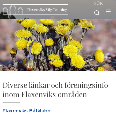
SÖK
Flaxenviks Vägförening
Diverse länkar och föreningsinfo
inom Flaxenviks områden
Flaxenviks Båtklubb