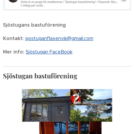
Sjöstugans bastuförening
Kontakt:
sjostuganflaxenvik@gmail.com
Mer info:
S
jöstugan FaceBook
Sjöstugan bastuförening