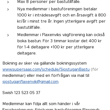
Max 8 personer per bastutillfälle.
Nya medlemmar i bastuföreningen betalar
1000 kr i inträdesavgift och en årsavgift à 800
kr/år i minst tre år. Ingen ytterligare avgift per
bastutillfälle.
Medlemmar i Flaxenviks vägförening kan också
boka bastun. För 3 timmar kostar det 400 kr
för 1-4 deltagare +100 kr per ytterligare
deltagare.
Bokning av sker via gällande bokningssystem
www.supersaas.com/schedule/SjostuganBastu
(för
medlemmar) eller med en förfrågan via mail til
l
sjostuganflaxenvik@gmail.com
.
Swish 123 523 05 37
Medlemmar kan följa allt som händer i vår
Facebookgrupp: Sjöstugan bastuförening Flaxenvik.