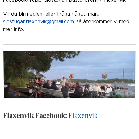
Vill du bli medlem eller fråga något, mail
a
sjostuganflaxenvik@gmail.com
,
så återkommer vi med
mer info.
Flaxenvik Facebook:
Flaxenvik