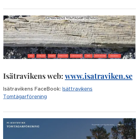
Isätravikens web:
www.isatraviken.se
Isätravikens FaceBook:
Isättravikens
Tomtägarförening