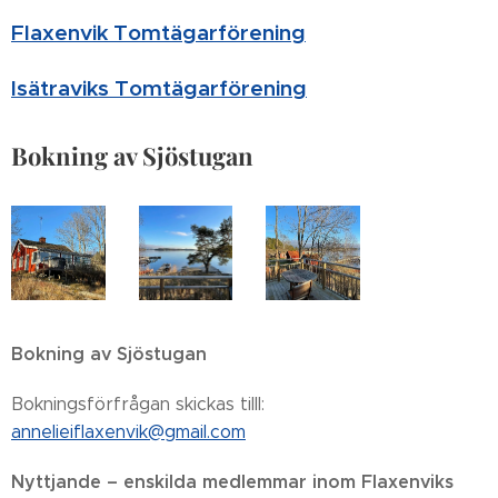
Flaxenvik Tomtägarförening
Isätraviks Tomtägarförening
Bokning av Sjöstugan
Bokning av Sjöstugan
Bokningsförfrågan skickas tilll:
annelieiflaxenvik@gmail.com
Nyttjande – enskilda medlemmar inom Flaxenviks