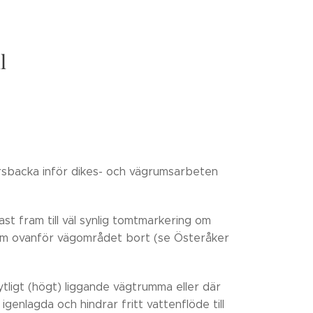
l
rsbacka inför dikes- och vägrumsarbeten
st fram till väl synlig tomtmarkering om
,5 m ovanför vägområdet bort (se Österåker
tligt (högt) liggande vägtrumma eller där
 igenlagda och hindrar fritt vattenflöde till