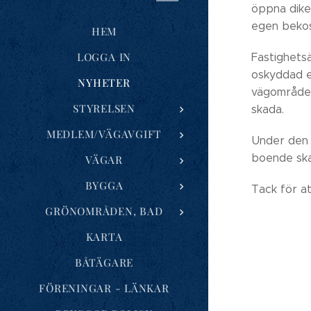
öppna dike
egen bekos
HEM
LOGGA IN
Fastighetsä
oskyddad e
NYHETER
vägområdet 
STYRELSEN
skada.
MEDLEM/VÄGAVGIFT
Under den 
boende ska 
VÄGAR
BYGGA
Tack för at
GRÖNOMRÅDEN, BAD
KARTA
BÅTÄGARE
FÖRENINGAR - LÄNKAR