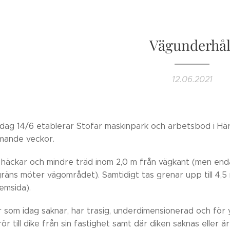
Vägunderhål
12.06.2021
dag 14/6 etablerar Stofar maskinpark och arbetsbod i Hä
mande veckor.
, häckar och mindre träd inom 2,0 m från vägkant (men enda
gräns möter vägområdet). Samtidigt tas grenar upp till 4
msida).
 som idag saknar, har trasig, underdimensionerad och för y
ör till dike från sin fastighet samt där diken saknas eller är