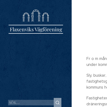
Flaxenviks Vägförening
Fr o m mån
under kom
Sly, buskar
fastighets
kommuns he
Fastigheter
dräneringsr