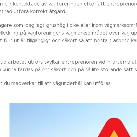
n blir kontaktade av vägföreningen efter att entreprenöre
tnad utföra korrekt åtgärd.
gare som idag lagt grushög i dike eller inom vägmarksområ
lledning på vägföreningens vägmarksområdet över väg upp
fullt ut är tillgängligt och säkert så att beställt arbete k
tid arbetet utförs skyltar entreprenören vid infarterna at
kunna färdas på ett säkert och på så lite störande sätt s
t du medverkar till att vägunderhåll kan utföras.