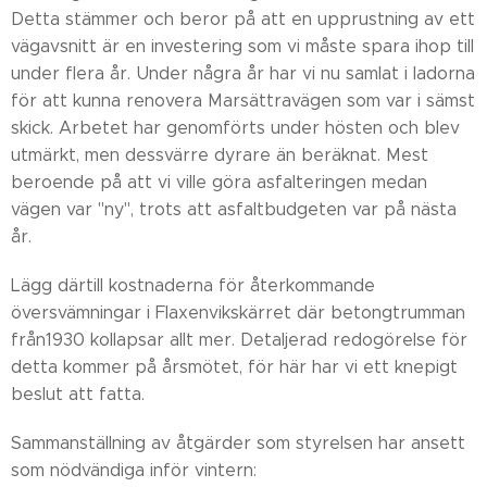
Detta stämmer och beror på att en upprustning av ett
vägavsnitt är en investering som vi måste spara ihop till
under flera år. Under några år har vi nu samlat i ladorna
för att kunna renovera Marsättravägen som var i sämst
skick. Arbetet har genomförts under hösten och blev
utmärkt, men dessvärre dyrare än beräknat. Mest
beroende på att vi ville göra asfalteringen medan
vägen var "ny", trots att asfaltbudgeten var på nästa
år.
Lägg därtill kostnaderna för återkommande
översvämningar i Flaxenvikskärret där betongtrumman
från1930 kollapsar allt mer. Detaljerad redogörelse för
detta kommer på årsmötet, för här har vi ett knepigt
beslut att fatta.
Sammanställning av åtgärder som styrelsen har ansett
som nödvändiga inför vintern: