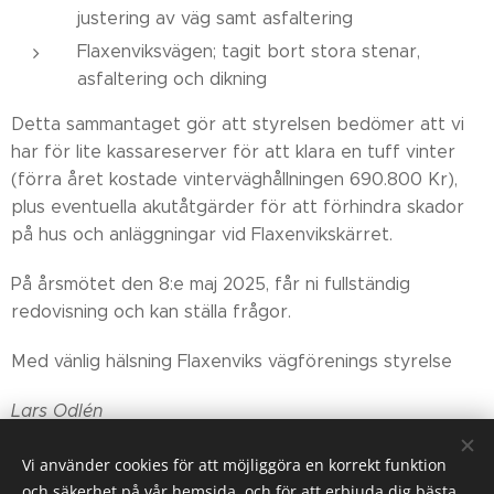
justering av väg samt asfaltering
Flaxenviksvägen; tagit bort stora stenar,
asfaltering och dikning
Detta sammantaget gör att styrelsen bedömer att vi
har för lite kassareserver för att klara en tuff vinter
(förra året kostade vinterväghållningen 690.800 Kr),
plus eventuella akutåtgärder för att förhindra skador
på hus och anläggningar vid Flaxenvikskärret.
På årsmötet den 8:e maj 2025, får ni fullständig
redovisning och kan ställa frågor.
Med vänlig hälsning Flaxenviks vägförenings styrelse
Lars Odlén
Ordförande
Vi använder cookies för att möjliggöra en korrekt funktion
och säkerhet på vår hemsida, och för att erbjuda dig bästa