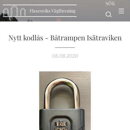
SÖK
Flaxenviks Vägförening
Nytt kodlås - Båtrampen Isätraviken
06.08.2020