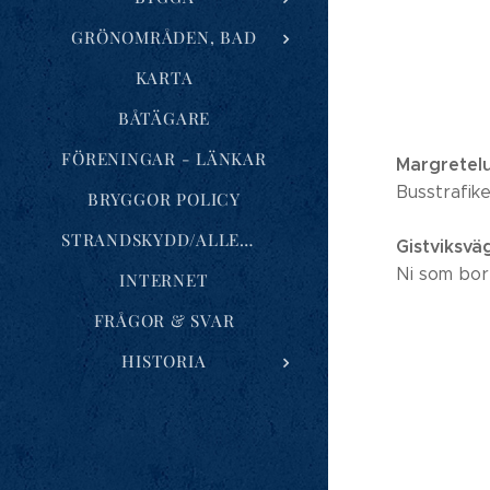
GRÖNOMRÅDEN, BAD
KARTA
BÅTÄGARE
FÖRENINGAR - LÄNKAR
Margretel
Busstrafiken
BRYGGOR POLICY
STRANDSKYDD/ALLEMANSRÄTTEN
Gistviksvä
Ni som bor 
INTERNET
FRÅGOR & SVAR
HISTORIA