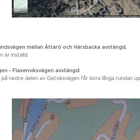
undsvägen mellan Ättarö och Härsbacka avstängd.
 är inställd.
gen - Flaxenviksvägen avstängd:
på nedre delen av Gistviksvägen får köra långa rundan upp