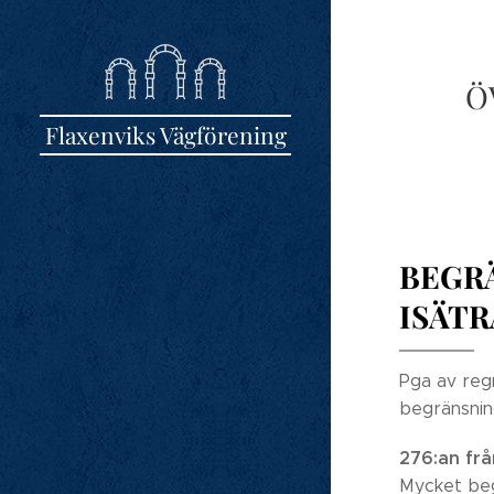
Ö
Flaxenviks Vägförening
BEGR
ISÄTR
Pga av regn
begränsning
276:an fr
Mycket begr