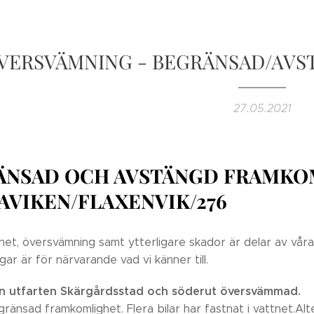
VERSVÄMNING - BEGRÄNSAD/AV
27.05.2021
ÄNSAD OCH AVSTÄNGD FRAMKO
AVIKEN/FLAXENVIK/276
et, översvämning samt ytterligare skador är delar av våra
ar är för närvarande vad vi känner till.
ån utfarten Skärgårdsstad och söderut översvämmad.
änsad framkomlighet. Flera bilar har fastnat i vattnet.Alt