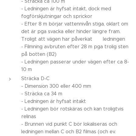
- Sträcka ca 100 m
- Ledningen är hyfsat intakt, dock med
fogförskjutningar och sprickor
- Efter 8 m börjar vattennivån stiga, oklart om
det är pga svacka eller hinder längre fram.
Troligt att vägen har påverkat ledningen
- Filmning avbruten efter 28 m pga trolig sten
på botten (B2)
- Ledningen passerar under vägen efter ca 8-
10 m
Sträcka D-C
- Dimension 300 eller 400 mm
- Sträcka ca 34 m
- Ledningen är hyfsat intakt
- Ledningen bör rotskäras och kan troligtvis
relinas
- Brunnen vid punkt C bör lokaliseras och
ledningen mellan C och B2 filmas (och ev.