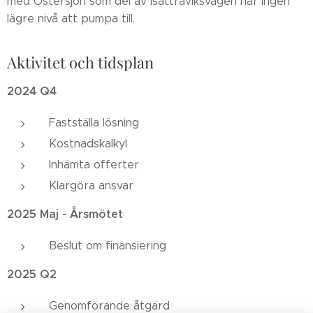
med Östersjön som del av Isättraviksvägen har ingen
lägre nivå att pumpa till.
Aktivitet och tidsplan
2024 Q4
Fastställa lösning
Kostnadskalkyl
Inhämta offerter
Klargöra ansvar
2025 Maj - Årsmötet
Beslut om finansiering
2025 Q2
Genomförande åtgärd