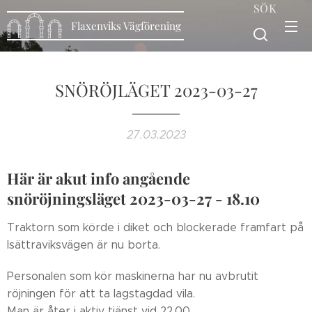
SÖK
Flaxenviks Vägförening
SNÖRÖJLÄGET 2023-03-27
27.03.2023
Här är akut info angående
snöröjningsläget 2023-03-27 - 18.10
Traktorn som körde i diket och blockerade framfart på
Isättraviksvägen är nu borta.
Personalen som kör maskinerna har nu avbrutit
röjningen för att ta lagstagdad vila.
Man är åter i aktiv tjänst vid 22.00.