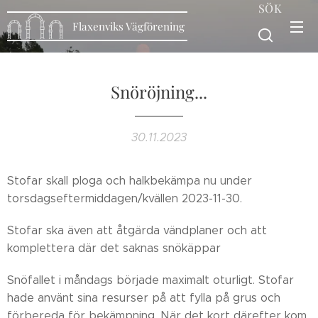
SÖK
Flaxenviks Vägförening
Snöröjning...
30.11.2023
Stofar skall ploga och halkbekämpa nu under
torsdagseftermiddagen/kvällen 2023-11-30.
Stofar ska även att åtgärda vändplaner och att
komplettera där det saknas snökäppar
Snöfallet i måndags började maximalt oturligt. Stofar
hade använt sina resurser på att fylla på grus och
förbereda för bekämpning. När det kort därefter kom