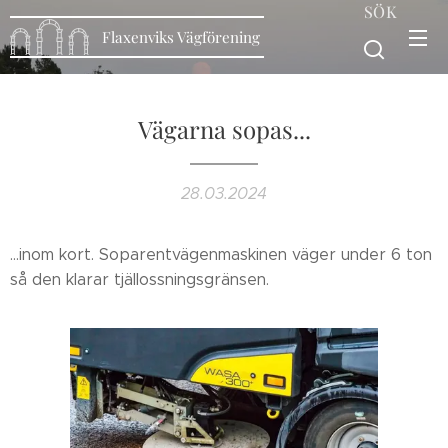
SÖK
Flaxenviks Vägförening
Vägarna sopas...
28.03.2024
...inom kort. Soparentvägenmaskinen väger under 6 ton
så den klarar tjällossningsgränsen.